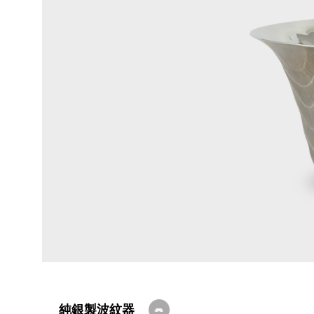
純銀製波紋器