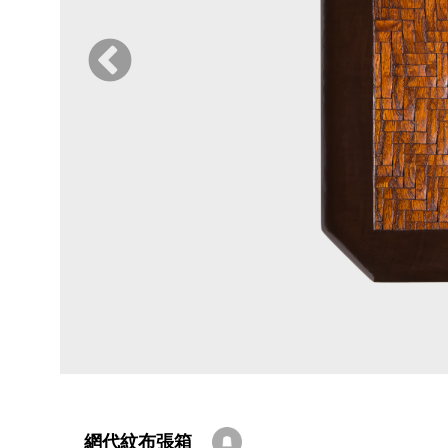
網代紋布張箱