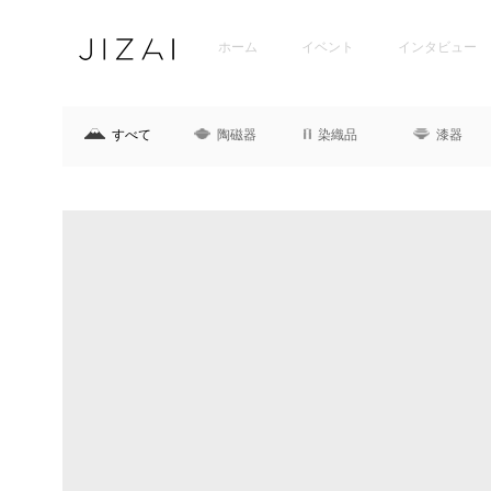
ホーム
イベント
インタビュー
すべて
陶磁器
染織品
漆器