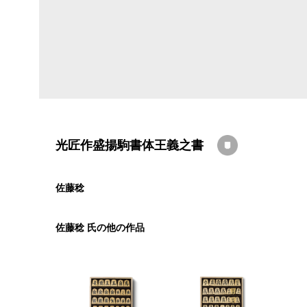
光匠作盛揚駒書体王義之書
佐藤稔
佐藤稔 氏の他の作品