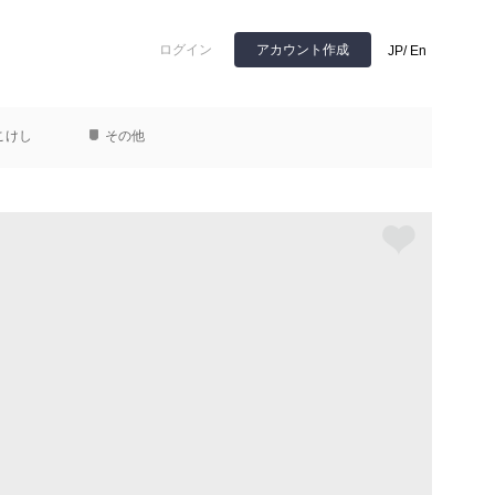
ログイン
アカウント作成
JP
/
En
こけし
その他