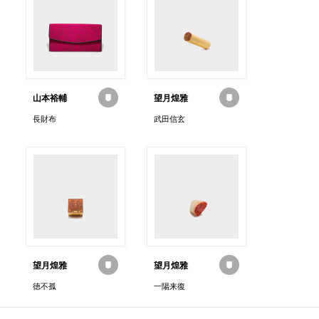
山本裕輔
望月煌雅
長財布
武田信玄
望月煌雅
望月煌雅
徳不孤
一陽来復