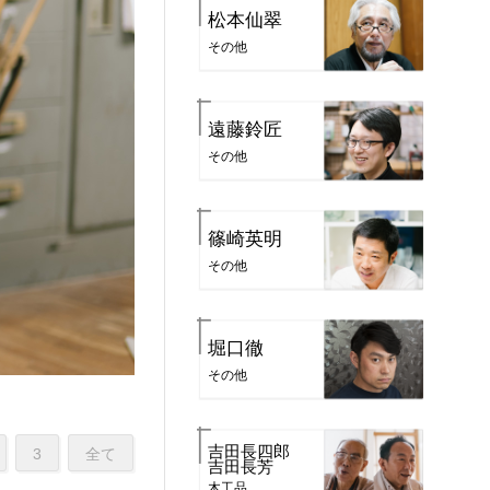
松本仙翠
その他
遠藤鈴匠
その他
篠崎英明
その他
堀口徹
その他
吉田長四郎
3
全て
吉田長芳
木工品