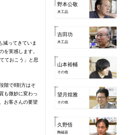
野本公敬
木工品
吉田功
木工品
も減ってきていま
のを実感します。
育てておこう」と思
山本裕輔
その他
段階で8割方はそ
質も微妙に変わっ
望月煌雅
、お客さんの要望
その他
久野悟
陶磁器