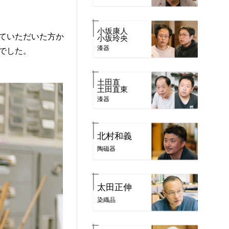
小坂康人
ていただいた方か
小坂玲央
漆器
でした。
土田直
土田直東
漆器
北村和義
陶磁器
太田正伸
染織品