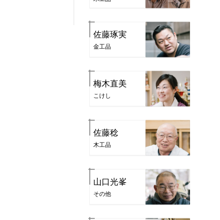
佐藤琢実
金工品
梅木直美
こけし
佐藤稔
木工品
山口光峯
その他