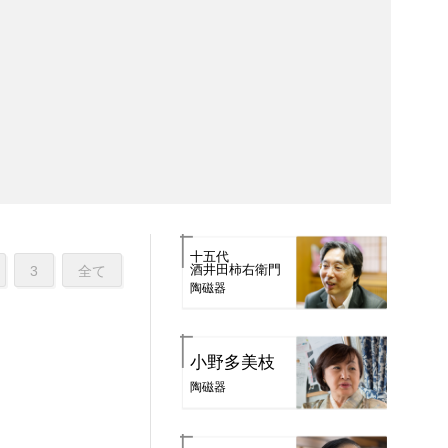
十五代
酒井田柿右衛門
3
全て
陶磁器
小野多美枝
陶磁器