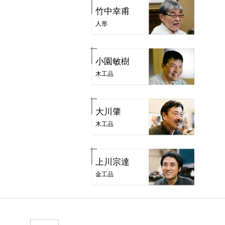
竹中幸甫
人形
小園敏樹
木工品
大川肇
木工品
上川宗達
金工品